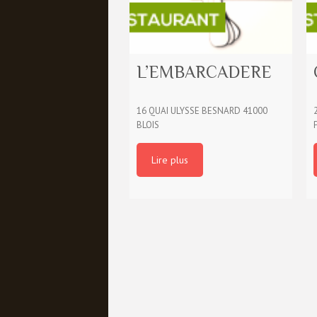
L’EMBARCADERE
16 QUAI ULYSSE BESNARD 41000
BLOIS
Lire plus