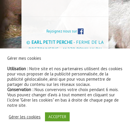
Rejoignez nous sur
©
EARL PETIT PERCHE
- FERME DE LA
BRETONNERIE - 41270 ROMILLY DU
PERCHE - Tél : 02 54 80 63 14 -
Mentions
Gérer mes cookies
légales et Politique de confidentialité
Utilisation :
Notre site et nos partenaires utilisent des cookies
pour vous proposer de la publicité personnalisée, de la
Site internet réalisé par
www.smart360.fr - Création
publicité géolocalisée, ainsi que pour vous permettre de
de sites internet à Blois
partager du contenu sur les réseaux sociaux.
Conservation :
Nous convervons votre choix pendant 6 mois.
Vous pouvez changer d'avis à tout moment en cliquant sur
l'icône "Gérer les cookies" en bas à droite de chaque page de
notre site.
Gérer les cookies
ACCEPTER