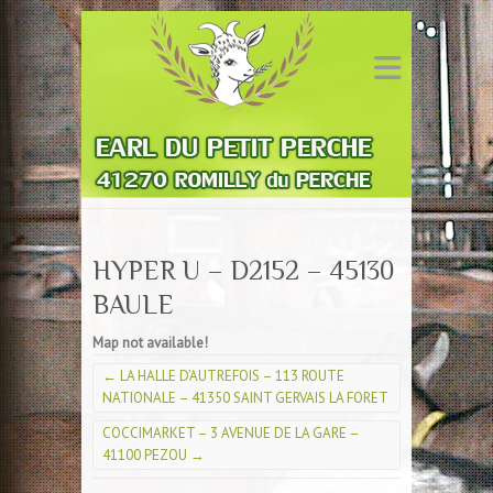
HYPER U – D2152 – 45130
BAULE
Map not available!
←
LA HALLE D’AUTREFOIS – 113 ROUTE
NATIONALE – 41350 SAINT GERVAIS LA FORET
COCCIMARKET – 3 AVENUE DE LA GARE –
41100 PEZOU
→