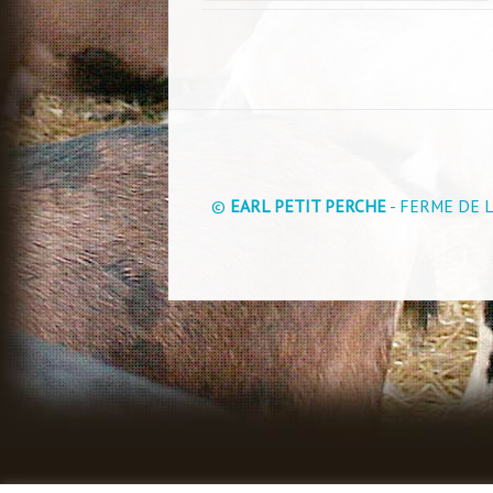
©
EARL PETIT PERCHE
- FERME DE L