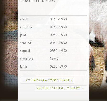
72406 LA FERTE BERNARD
mardi
08:30–19:30
mercredi
08:30–19:30
jeudi
08:30–19:30
vendredi
08:30–20:00
samedi
08:30–19:30
dimanche
Fermé
lundi
08:30–19:30
←
COTTA PIZZA – 72190 COULAINES
CREPERIE LA FARINE – VENDOME
→