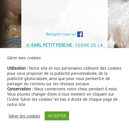
Rejoignez nous sur
©
EARL PETIT PERCHE
- FERME DE LA
BRETONNERIE - 41270 ROMILLY DU
Gérer mes cookies
PERCHE - Tél : 02 54 80 63 14 -
Mentions
légales et Politique de confidentialité
Utilisation :
Notre site et nos partenaires utilisent des cookies
pour vous proposer de la publicité personnalisée, de la
Site internet réalisé par
www.smart360.fr - Création
publicité géolocalisée, ainsi que pour vous permettre de
de sites internet à Blois
partager du contenu sur les réseaux sociaux.
Conservation :
Nous convervons votre choix pendant 6 mois.
Vous pouvez changer d'avis à tout moment en cliquant sur
l'icône "Gérer les cookies" en bas à droite de chaque page de
notre site.
Gérer les cookies
ACCEPTER