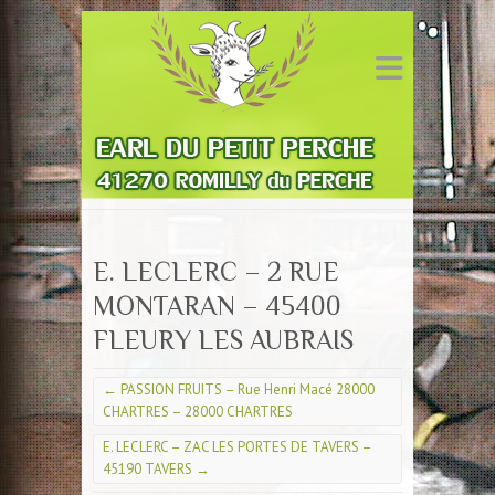
E. LECLERC – 2 RUE
MONTARAN – 45400
FLEURY LES AUBRAIS
←
PASSION FRUITS – Rue Henri Macé 28000
CHARTRES – 28000 CHARTRES
E. LECLERC – ZAC LES PORTES DE TAVERS –
45190 TAVERS
→