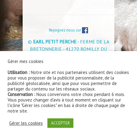
Rejoignez nous sur
©
EARL PETIT PERCHE
- FERME DE LA
BRETONNERIE - 41270 ROMILLY DU
PERCHE - Tél : 02 54 80 63 14 -
Mentions
Gérer mes cookies
légales et Politique de confidentialité
Utilisation :
Notre site et nos partenaires utilisent des cookies
Site internet réalisé par
www.smart360.fr - Création
pour vous proposer de la publicité personnalisée, de la
de sites internet à Blois
publicité géolocalisée, ainsi que pour vous permettre de
partager du contenu sur les réseaux sociaux.
Conservation :
Nous convervons votre choix pendant 6 mois.
Vous pouvez changer d'avis à tout moment en cliquant sur
l'icône "Gérer les cookies" en bas à droite de chaque page de
notre site.
Gérer les cookies
ACCEPTER