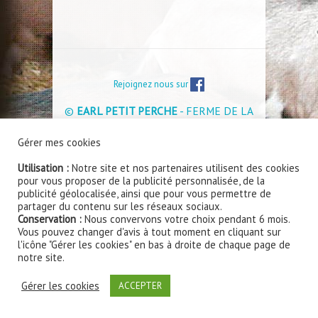
Rejoignez nous sur
©
EARL PETIT PERCHE
- FERME DE LA
BRETONNERIE - 41270 ROMILLY DU
Gérer mes cookies
PERCHE - Tél : 02 54 80 63 14 -
Mentions
légales et Politique de confidentialité
Utilisation :
Notre site et nos partenaires utilisent des cookies
pour vous proposer de la publicité personnalisée, de la
Site internet réalisé par
www.smart360.fr - Création
publicité géolocalisée, ainsi que pour vous permettre de
de sites internet à Blois
partager du contenu sur les réseaux sociaux.
Conservation :
Nous convervons votre choix pendant 6 mois.
Vous pouvez changer d'avis à tout moment en cliquant sur
l'icône "Gérer les cookies" en bas à droite de chaque page de
notre site.
Gérer les cookies
ACCEPTER