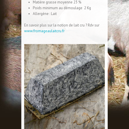
Matière grasse moyenne 23 %
Poids minimum au démoulage 2 Kg
Allergène : Lait
En savoir plus sur la notion de lait cru ? Rdv sur
www.fromageaulaitcru.fr