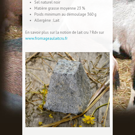
Sel naturel noir
Matière grasse moyenne 23 %
Poids minimum au démoulage 360 g
Allergène : Lait
En savoir plus sur la notion de lait cru ? Rdv sur
www.fromageaulaitcru.fr