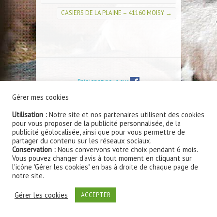
CASIERS DE LA PLAINE – 41160 MOISY
→
Rejoignez nous sur
Gérer mes cookies
©
EARL PETIT PERCHE
- FERME DE LA
BRETONNERIE - 41270 ROMILLY DU
Utilisation :
Notre site et nos partenaires utilisent des cookies
PERCHE - Tél : 02 54 80 63 14 -
Mentions
pour vous proposer de la publicité personnalisée, de la
publicité géolocalisée, ainsi que pour vous permettre de
légales et Politique de confidentialité
partager du contenu sur les réseaux sociaux.
Conservation :
Nous convervons votre choix pendant 6 mois.
Site internet réalisé par
www.smart360.fr - Création
Vous pouvez changer d'avis à tout moment en cliquant sur
de sites internet à Blois
l'icône "Gérer les cookies" en bas à droite de chaque page de
notre site.
Gérer les cookies
ACCEPTER